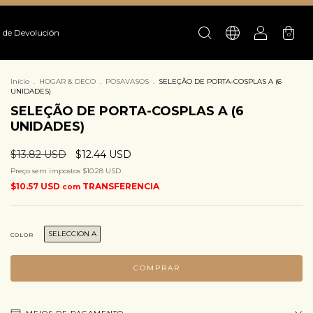
a de Devolución
0
Início
.
HOGAR & DECO
.
POSAVASOS
.
SELEÇÃO DE PORTA-COSPLAS A (6
UNIDADES)
SELEÇÃO DE PORTA-COSPLAS A (6
UNIDADES)
$13.82 USD
$12.44 USD
Preço sem impostos
$10.28 USD
$10.57 USD
TRANSFERENCIA
com
SELECCION A
COLOR