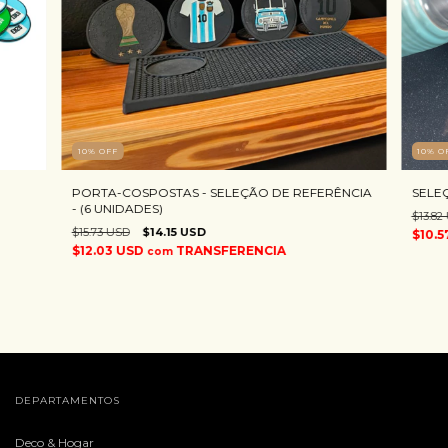
10
%
OFF
10
%
O
PORTA-COSPOSTAS - SELEÇÃO DE REFERÊNCIA
SELEÇ
- (6 UNIDADES)
$13.82
$15.73 USD
$14.15 USD
$10.
$12.03 USD
TRANSFERENCIA
com
DEPARTAMENTOS
Deco & Hogar