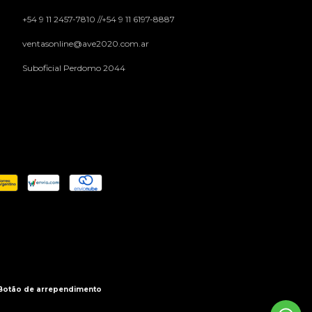
+54 9 11 2457-7810 //+54 9 11 6197-8887
ventasonline@ave2020.com.ar
Suboficial Perdomo 2044
Botão de arrependimento