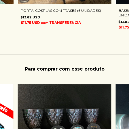
PORTA-COSPLAS COM FRASES (6 UNIDADES)
BASE
UNID
$13.82 USD
$13.8
$11.75 USD
TRANSFERENCIA
com
$11.7
Para comprar com esse produto