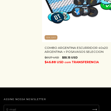
10
%
OFF
COMBO ARGENTINA ESCURRIDOR 40x20
ARGENTINA + POSAVASOS SELECCION
$61.27 USD
$55.15 USD
$46.88 USD
TRANSFERENCIA
com
ASSINE NOSSA NEWSLETTER