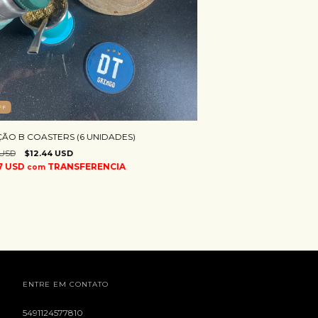
FF
ÃO B COASTERS (6 UNIDADES)
 USD
$12.44 USD
57 USD
TRANSFERENCIA
com
ENTRE EM CONTATO
5491124577810