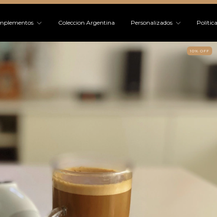
mplementos
Coleccion Argentina
Personalizados
Polític
10
%
OFF