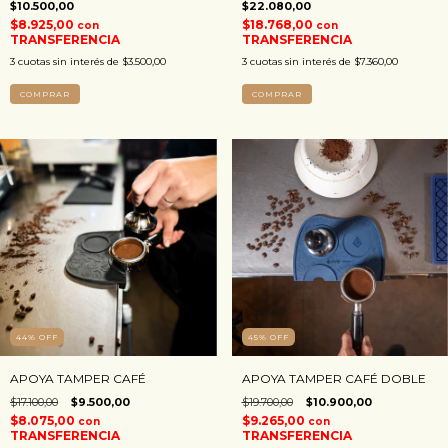
$10.500,00
$22.080,00
$8.925,00
$18.768,00
con
con
TRANSFERENCIA
TRANSFERENCIA
3
cuotas sin interés de
$3.500,00
3
cuotas sin interés de
$7.360,00
COMPRAR
COMPRAR
44
%
OFF
45
%
OFF
APOYA TAMPER CAFÉ
APOYA TAMPER CAFÉ DOBLE
$17.100,00
$9.500,00
$19.700,00
$10.900,00
$8.075,00
$9.265,00
con
con
TRANSFERENCIA
TRANSFERENCIA