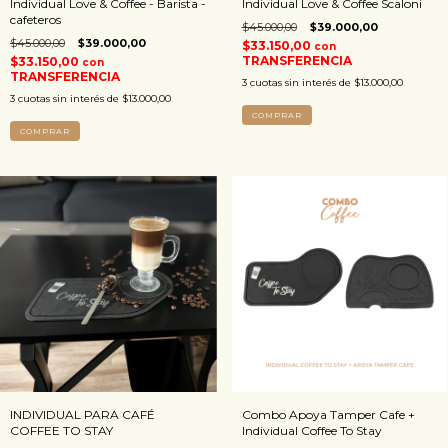
Individual Love & Coffee - Barista -
Individual Love & Coffee Scaloni
cafeteros
$45.000,00
$39.000,00
$45.000,00
$39.000,00
$33.150,00
con
TRANSFERENCIA
$33.150,00
con
TRANSFERENCIA
3
cuotas sin interés de
$13.000,00
3
cuotas sin interés de
$13.000,00
COMPRAR
INDIVIDUAL PARA CAFÉ
Combo Apoya Tamper Cafe +
COFFEE TO STAY
Individual Coffee To Stay