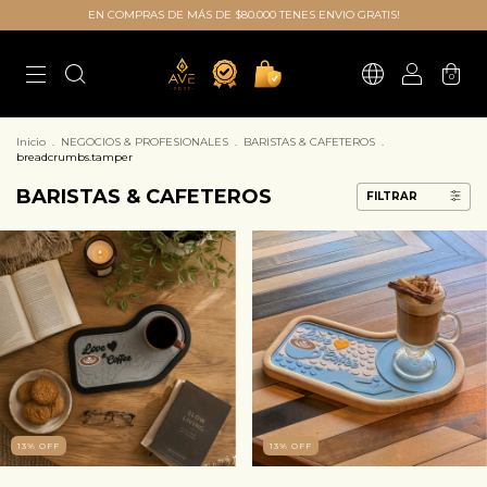
EN COMPRAS DE MÁS DE $80.000 TENES ENVIO GRATIS!
0
Inicio
.
NEGOCIOS & PROFESIONALES
.
BARISTAS & CAFETEROS
.
breadcrumbs.tamper
BARISTAS & CAFETEROS
FILTRAR
13
%
OFF
13
%
OFF