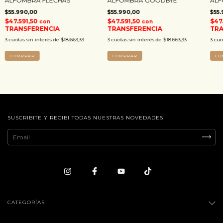
ALFOMBRA FLECHAS
ALFOMBRA GOODBYE
ALF
$55.990,00
$55.990,00
$55.
$47.591,50
$47.591,50
$47
con
con
TRANSFERENCIA
TRANSFERENCIA
TRA
3
cuotas sin interés de
$18.663,33
3
cuotas sin interés de
$18.663,33
3
cuo
COMPRAR
COMPRAR
CO
SUSCRIBITE Y RECIBI TODAS NUESTRAS NOVEDADES
CATEGORÍAS