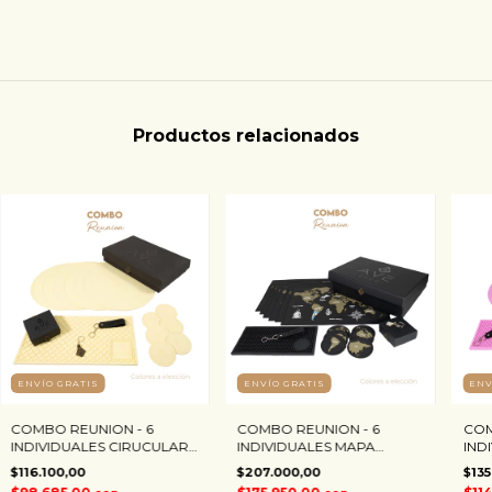
Productos relacionados
ENVÍO GRATIS
ENVÍO GRATIS
ENV
COMBO REUNION - 6
COMBO REUNION - 6
COM
INDIVIDUALES CIRUCULAR
INDIVIDUALES MAPA
IND
LISO + 6 POSAVASOS LISO +
MUNDI + 6 POSAVASOS +
POS
$116.100,00
$207.000,00
$135
ESCURRIDOR 40X20
ESCURRIDOR PUNTITOS
ESC